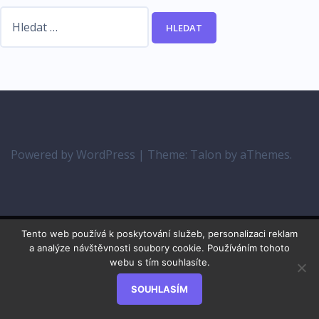
Vyhledávání
Powered by WordPress
|
Theme:
Talon
by aThemes.
Tento web používá k poskytování služeb, personalizaci reklam
a analýze návštěvnosti soubory cookie. Používáním tohoto
webu s tím souhlasíte.
SOUHLASÍM