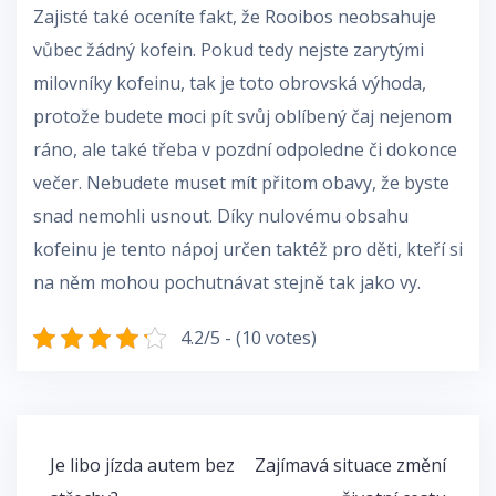
Zajisté také oceníte fakt, že Rooibos neobsahuje
vůbec žádný kofein. Pokud tedy nejste zarytými
milovníky kofeinu, tak je toto obrovská výhoda,
protože budete moci pít svůj oblíbený čaj nejenom
ráno, ale také třeba v pozdní odpoledne či dokonce
večer. Nebudete muset mít přitom obavy, že byste
snad nemohli usnout. Díky nulovému obsahu
kofeinu je tento nápoj určen taktéž pro děti, kteří si
na něm mohou pochutnávat stejně tak jako vy.
4.2/5 - (10 votes)
Navigace
Je libo jízda autem bez
Zajímavá situace změní
pro