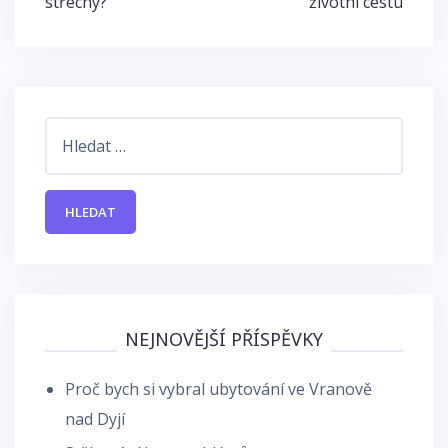
střechy?
životní cestu
příspěvek
Vyhledávání
NEJNOVĚJŠÍ PŘÍSPĚVKY
Proč bych si vybral ubytování ve Vranově
nad Dyjí