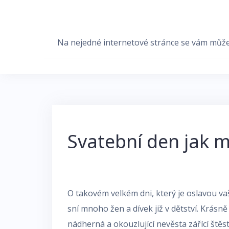
Skip
to
content
Na nejedné internetové stránce se vám může hr
Svatební den jak m
O takovém velkém dni, který je oslavou vaš
sní mnoho žen a dívek již v dětství. Krásně
nádherná a okouzlující nevěsta zářící štěs