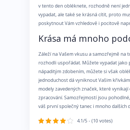
v tento den obléknete, rozhodně není je
vypadat, ale také se krásná cítit, proto m
poskytnout Vám vzhledově i pocitově nap
Krása má mnoho pod
Záleží na Vašem vkusu a samozřejmě na to
rozhodli uspořádat. Můžete vypadat jako 
nápaditým zdobením, můžete si však oblékn
jednoduchost dá vyniknout Vašim křivkám 
modely zavedených značek, které vynikají d
zpracování. Samozřejmostí jsou pohodlné
váš první společný tanec i mnoho dalších 
4.1/5 - (10 votes)