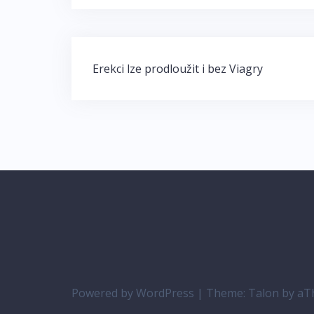
Navigace
Erekci lze prodloužit i bez Viagry
pro
příspěvek
Powered by WordPress
|
Theme:
Talon
by aT