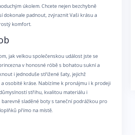
dnoduchým úkolem. Chcete nejen bezchybně
usí dokonale padnout, zvýraznit Vaši krásu a
rostý komfort.
ob
m, jak velkou společenskou událost jste se
princezna v honosné róbě s bohatou sukní a
out i jednoduše střižené šaty, jejichž
a osobité kráse. Nabízíme k pronájmu i k prodeji
ůmyslností střihu, kvalitou materiálu i
, barevně sladěné boty s taneční podrážkou pro
doplňků přímo na místě.