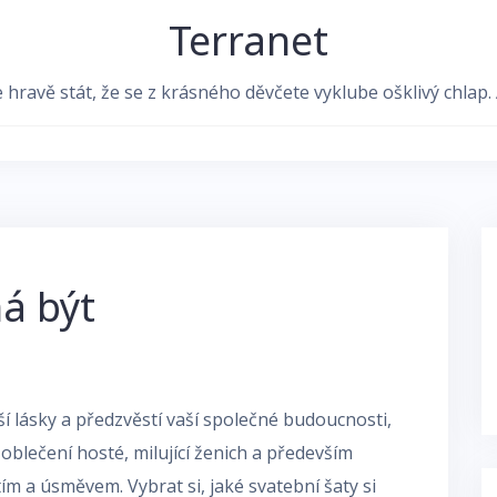
Terranet
avě stát, že se z krásného děvčete vyklube ošklivý chlap. Al
á být
í lásky a předzvěstí vaší společné budoucnosti,
 oblečení hosté, milující ženich a především
tím a úsměvem. Vybrat si, jaké
svatební šaty
si