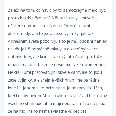
Záleží na tom, co navíc by to samozřejmě mělo být,
proto každý něco umí. Některé ženy umí vařit,
některé dokonce i uklízet a některé to umí
dohromady, ale to jsou spíše výjimky, jak tak
v dnešním světě pozoruji, a to je můj osobní náhled
na věc ještě poměrně mladý, a do teď byl velice
optimistický, ale konec takovýchto úvah, protože i
muži něco umí, takže je nesmíme také opomenout.
Někteří umí pracovat, jiní skvěle vařit, ale to jsou
zase výjimky, ale zřejmě všichni umíme parádně
lenošit. Jenom si to přiznejme. Je mi tedy líto těch,
kteří nikdy nelenoší, a i o víkendu vstávají brzo, aby
všechno stihli udělat, a mají neustále něco na práci,
že na nic jiného nemají vlastně vůbec čas.