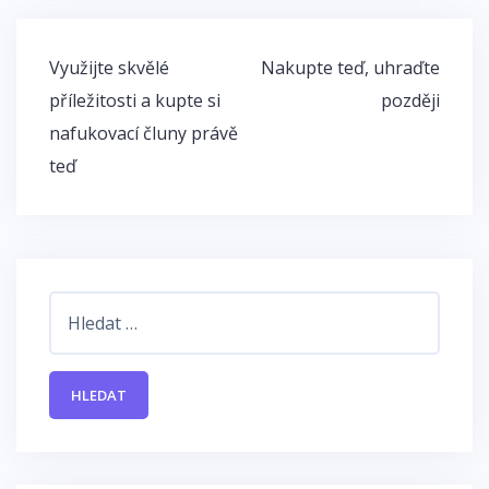
Navigace
Využijte skvělé
Nakupte teď, uhraďte
pro
příležitosti a kupte si
později
příspěvek
nafukovací čluny právě
teď
Vyhledávání