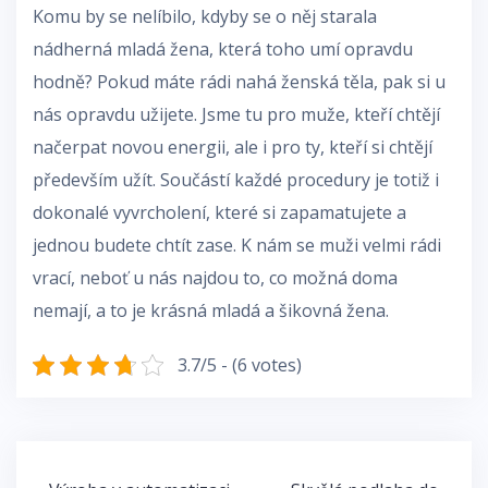
Komu by se nelíbilo, kdyby se o něj starala
nádherná mladá žena, která toho umí opravdu
hodně? Pokud máte rádi nahá ženská těla, pak si u
nás opravdu užijete. Jsme tu pro muže, kteří chtějí
načerpat novou energii, ale i pro ty, kteří si chtějí
především užít. Součástí každé procedury je totiž i
dokonalé vyvrcholení, které si zapamatujete a
jednou budete chtít zase. K nám se muži velmi rádi
vrací, neboť u nás najdou to, co možná doma
nemají, a to je krásná mladá a šikovná žena.
3.7/5 - (6 votes)
Navigace