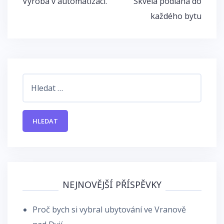
Výroba v automatizaci.
Skvělá podlaha do
pro
každého bytu
příspěvek
Vyhledávání
NEJNOVĚJŠÍ PŘÍSPĚVKY
Proč bych si vybral ubytování ve Vranově