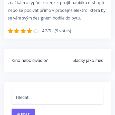
značkám a typům recenze, projít nabídku e-shopů
nebo se podívat přímo v prodejně elektro, která by
se vám svým designem hodila do bytu.
4.2/5 - (9 votes)
Navigace
Kino nebo divadlo?
Sladký jako med
pro
příspěvek
Vyhledávání