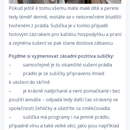
Pokud ještě k tomu všemu máte malé dítě a perete
tedy téměř denně, motáte se v nekonečném bludišti
tvořeném z prádla. Sušička je v tomto případě
hotovým zázrakem pro každou hospodyňku a praní
a zejména sušení se pak stane doslova zábavou.
Pojďme si vyjmenovat zásadní pozitiva sušičky:
– samozřejmě je to okamžité sušení prádla
– prádlo je ze sušičky připraveno ihned
k uložení do skříně
– je krásně nadýchané a není pomačkané i bez
použití aviváže – odpadá tedy další čas strávený ve
společnosti žehličky a ušetříte za změkčovadla
– sušička má programy i na jemné prádlo,
případně vlnu a také velké věci, jako jsou například