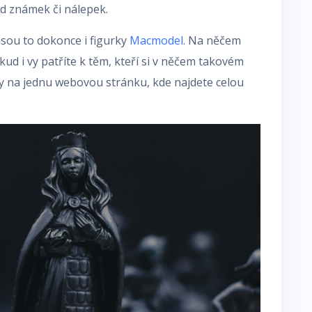
ad známek či nálepek.
k jsou to dokonce i figurky
Macmodel
. Na něčem
ud i vy patříte k těm, kteří si v něčem takovém
 vy na jednu webovou stránku, kde najdete celou