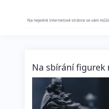
Skip
to
content
Na nejedné internetové stránce se vám může hr
Na sbírání figurek