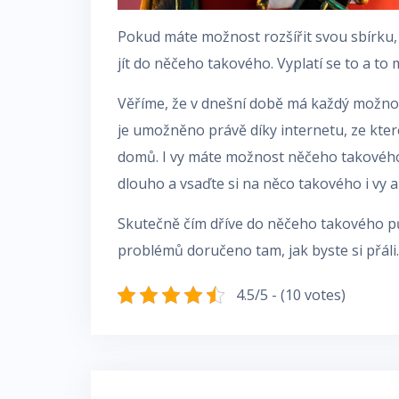
Pokud máte možnost rozšířit svou sbírku, 
jít do něčeho takového. Vyplatí se to a to 
Věříme, že v dnešní době má každý možnost 
je umožněno právě díky internetu, ze kter
domů. I vy máte možnost něčeho takového v
dlouho a vsaďte si na něco takového i vy a 
Skutečně čím dříve do něčeho takového pů
problémů doručeno tam, jak byste si přáli. 
4.5/5 - (10 votes)