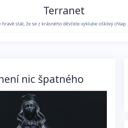
Terranet
avě stát, že se z krásného děvčete vyklube ošklivý chlap. Al
 není nic špatného