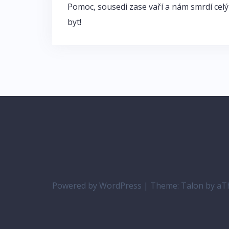
Navigace
Pomoc, sousedi zase vaří a nám smrdí celý
pro
byt!
příspěvek
Powered by WordPress
|
Theme:
Talon
by aT