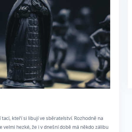
 tací, kteří si libují ve sběratelství. Rozhodně na
e velmi hezké, že i v dnešní době má někdo zálibu