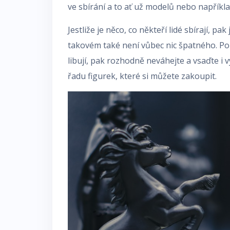
ve sbírání a to ať už modelů nebo napříkl
Jestliže je něco, co někteří lidé sbírají, pa
takovém také není vůbec nic špatného. Pok
libují, pak rozhodně neváhejte a vsaďte i
řadu figurek, které si můžete zakoupit.