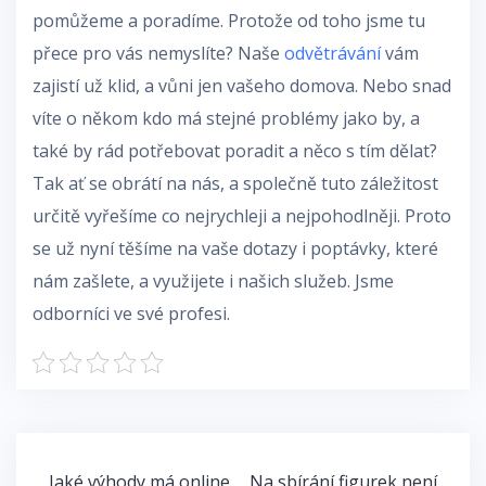
pomůžeme a poradíme. Protože od toho jsme tu
přece pro vás nemyslíte? Naše
odvětrávání
vám
zajistí už klid, a vůni jen vašeho domova. Nebo snad
víte o někom kdo má stejné problémy jako by, a
také by rád potřebovat poradit a něco s tím dělat?
Tak ať se obrátí na nás, a společně tuto záležitost
určitě vyřešíme co nejrychleji a nejpohodlněji. Proto
se už nyní těšíme na vaše dotazy i poptávky, které
nám zašlete, a využijete i našich služeb. Jsme
odborníci ve své profesi.
Navigace
Jaké výhody má online
Na sbírání figurek není