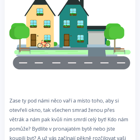
Zase ty pod námi něco vaří a místo toho, aby si
otevřeli okno, tak všechen smrad ženou přes
větrák a nám pak kvůli nim smrdí celý byt! Kdo nám
pomůže? Bydlíte v pronajatém bytě nebo jste
koupili byt? A už vás začínají pěkně rozčilovat vaši