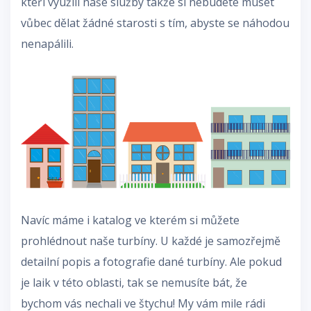
kteří využili naše služby takže si nebudete muset
vůbec dělat žádné starosti s tím, abyste se náhodou
nenapálili.
Navíc máme i katalog ve kterém si můžete
prohlédnout naše turbíny. U každé je samozřejmě
detailní popis a fotografie dané turbíny. Ale pokud
je laik v této oblasti, tak se nemusíte bát, že
bychom vás nechali ve štychu! My vám mile rádi