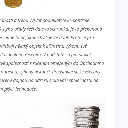
mnosti a třeba vyzvat podnikatele ke kontrole.
 styk s úřady řeší datová schránka, je to překonaná
 bude to nějakou chvíli ještě trvat. Proto je pro
potřebují nějaký objekt k přímému výkonu své
ídlo ideálním řešením.
V podstatě za pár stovek
s své společnosti s ručením omezeným do Obchodního
edy adresou, výhody nekončí.
Představte si, že všechny
ručené dojdou na adresu sídla vaší společnosti, do
ám píše? Jednoduše.