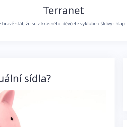
Terranet
avě stát, že se z krásného děvčete vyklube ošklivý chlap. Al
uální sídla?