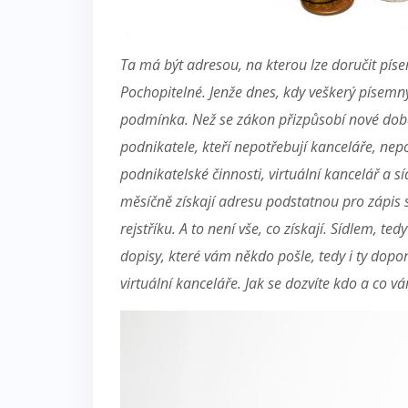
Ta má být adresou, na kterou lze doručit píse
Pochopitelné. Jenže dnes, kdy veškerý písemný
podmínka.
Než se zákon přizpůsobí nové době,
podnikatele, kteří nepotřebují kanceláře, ne
podnikatelské činnosti, virtuální kancelář a s
měsíčně získají adresu podstatnou pro zápi
rejstříku. A to není vše, co získají. Sídlem, t
dopisy, které vám někdo pošle, tedy i ty dopo
virtuální kanceláře. Jak se dozvíte kdo a co v