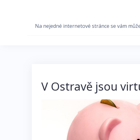
Skip
to
content
Na nejedné internetové stránce se vám může hr
V Ostravě jsou virt